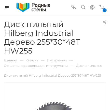
0
Диск пильный
Hilberg Industrial
Дерево 255*30*48Т
HW255
—
—
—
Главная
Каталог
Инструмент
—
Оснастка и расходка для инструмента
Диски пильные
—
Диск пильный Hilberg Industrial Дерево 255*30*48Т HW255