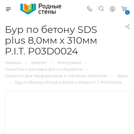
0
Бур по бетону SDS
plus 8,0мм x 310мм
P.I.T. P03D0024
—
—
—
Главная
Каталог
Инструмент
—
Оснастка и расходка для инструмента
—
Оснастка для перфораторов и отбойных молотков
Буры
—
Бур по бетону SDS plus 8,0мм x 310мм P.I.T. P03D0024