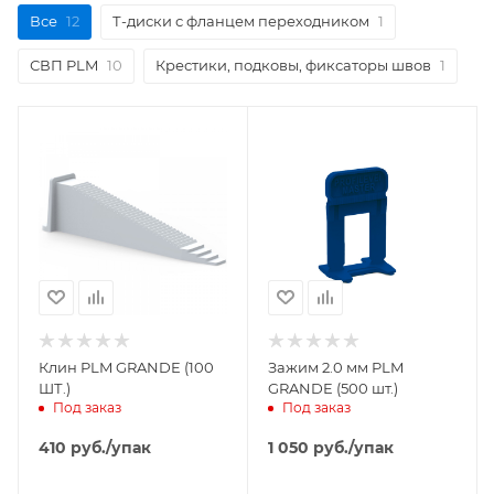
Все
12
Т-диски с фланцем переходником
1
СВП PLM
10
Крестики, подковы, фиксаторы швов
1
Клин PLM GRANDE (100
Зажим 2.0 мм PLM
ШТ.)
GRANDE (500 шт.)
Под заказ
Под заказ
410
руб.
/упак
1 050
руб.
/упак