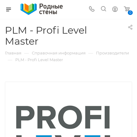
0
PLM - Profi Level
Master
—
—
Главная
Справочная информация
Производители
—
PLM - Profi Level Master