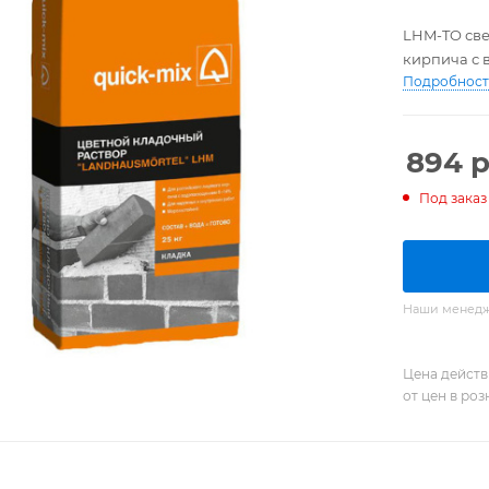
LHM-TO све
кирпича с в
Подробнос
894
р
Под заказ
Наши менедже
Цена действ
от цен в ро