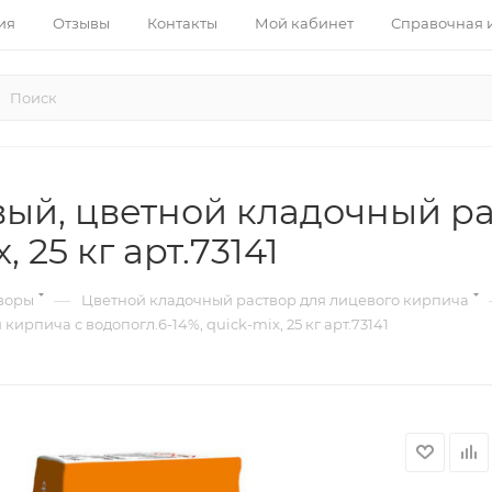
ия
Отзывы
Контакты
Мой кабинет
Справочная
ый, цветной кладочный ра
 25 кг арт.73141
—
воры
Цветной кладочный раствор для лицевого кирпича
рпича с водопогл.6-14%, quick-mix, 25 кг арт.73141