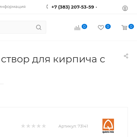
 информация
+7 (383) 207-53-59
0
0
0
створ для кирпича с
—
Артикул:
73141