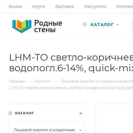
Акции
Услуги
Доставка
Как купить
Компан
КАТАЛОГ
LHM-TO светло-коричнев
водопогл.6-14%, quick-mix,
—
—
Главная
Каталог
Лицевой кирпич и кладочные раст
LHM-TO светло-коричневый, цветной кладочный раствор для ки
КАТАЛОГ
Лицевой кирпич и кладочные