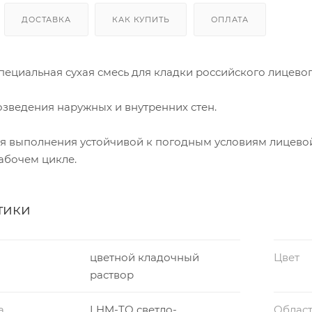
ДОСТАВКА
КАК КУПИТЬ
ОПЛАТА
специальная сухая смесь для кладки российского лицево
озведения наружных и внутренних стен.
я выполнения устойчивой к погодным условиям лицево
абочем цикле.
тики
цветной кладочный
Цвет
раствор
а
LHM-TO светло-
Облас