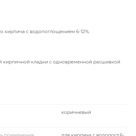
го кирпича c водопоглощением 6-12%.
й кирпичной кладки с одновременной расшивкой
коричневый
ть применения
для кирпича с водопогл.6-