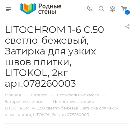
0
LITOCHROM 1-6 C.50
светло-бежевый,
Затирка для узких
швов плитки,
LITOKOL, 2кг
арт.078260003
—
—
—
Главная
Каталог
Строительные смеси
—
—
Затирочные смеси
Цементные затирки
LITOCHROM 1-6 C.50 светло-бежевый, Затирка для узких
швов плитки, LITOKOL, 2кг арт.078260003