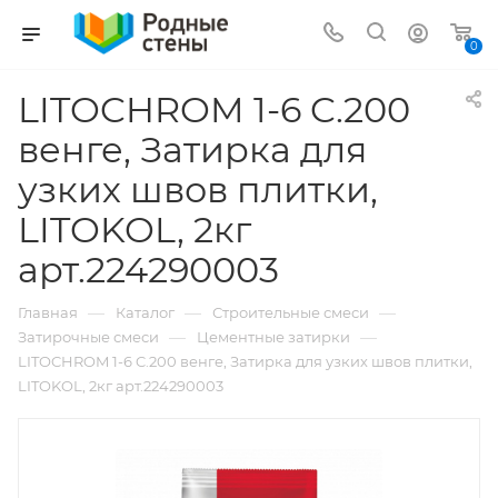
0
LITOCHROM 1-6 C.200
венге, Затирка для
узких швов плитки,
LITOKOL, 2кг
арт.224290003
—
—
—
Главная
Каталог
Строительные смеси
—
—
Затирочные смеси
Цементные затирки
LITOCHROM 1-6 C.200 венге, Затирка для узких швов плитки,
LITOKOL, 2кг арт.224290003