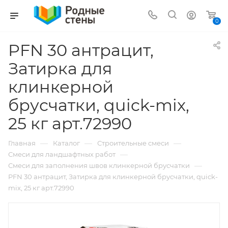
0
PFN 30 антрацит,
Затирка для
клинкерной
брусчатки, quick-mix,
25 кг арт.72990
—
—
—
Главная
Каталог
Строительные смеси
—
Смеси для ландшафтных работ
—
Смеси для заполнения швов клинкерной брусчатки
PFN 30 антрацит, Затирка для клинкерной брусчатки, quick-
mix, 25 кг арт.72990