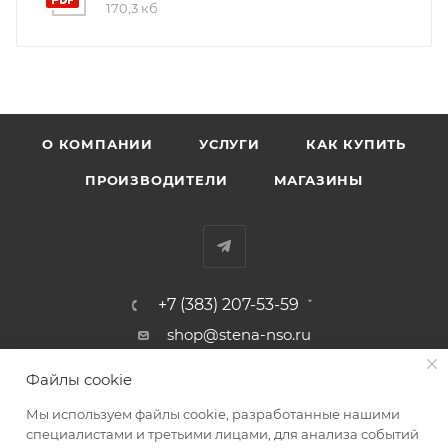
170,3 кб
О КОМПАНИИ
УСЛУГИ
КАК КУПИТЬ
ПРОИЗВОДИТЕЛИ
МАГАЗИНЫ
+7 (383) 207-53-59
shop@stena-nso.ru
г.Новосибирск ул.Восход, 26/1
Файлы cookie
Мы используем файлы cookie, разработанные нашими
ПОЛИТИКА КОНФИДЕНЦИАЛЬНОСТИ
специалистами и третьими лицами, для анализа событий