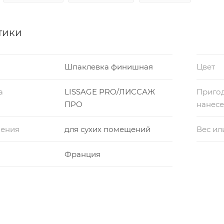
тики
Шпаклевка финишная
Цвет
а
LISSAGE PRO/ЛИССАЖ
Приго
ПРО
нанес
нения
для сухих помещений
Вес ил
Франция