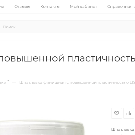
ия
Отзывы
Контакты
Мой кабинет
Справочная
повышенной пластичность
—
вки
Шпатлевка финишная с повышенной пластичностью LI
Шпатлевка