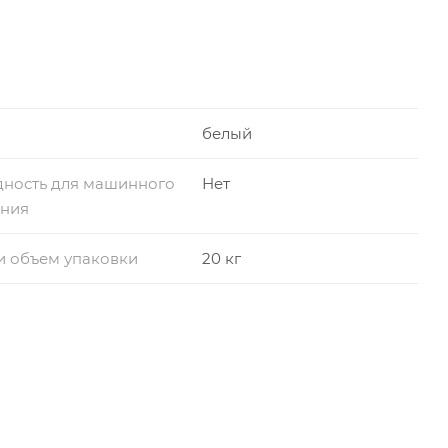
белый
дность для машинного
Нет
ения
и объем упаковки
20 кг