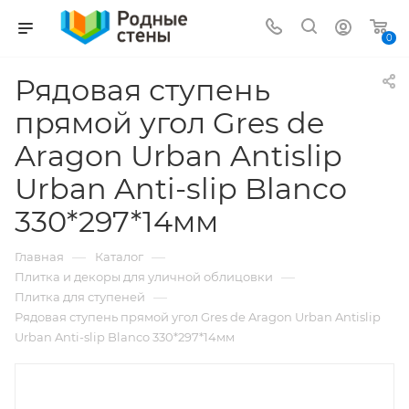
0
Рядовая ступень
прямой угол Gres de
Aragon Urban Antislip
Urban Anti-slip Blanco
330*297*14мм
—
—
Главная
Каталог
—
Плитка и декоры для уличной облицовки
—
Плитка для ступеней
Рядовая ступень прямой угол Gres de Aragon Urban Antislip
Urban Anti-slip Blanco 330*297*14мм