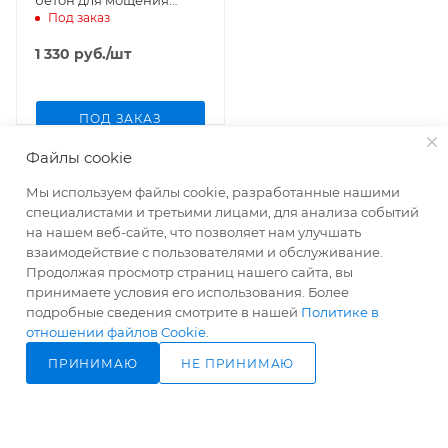
Под заказ
quick-mix, 40 кг
1 330
руб.
/шт
ПОД ЗАКАЗ
Файлы cookie
Мы используем файлы cookie, разработанные нашими
специалистами и третьими лицами, для анализа событий
О КОМПАНИИ
УСЛУГИ
КАК КУПИТЬ
на нашем веб-сайте, что позволяет нам улучшать
взаимодействие с пользователями и обслуживание.
ПРОИЗВОДИТЕЛИ
МАГАЗИНЫ
Продолжая просмотр страниц нашего сайта, вы
принимаете условия его использования. Более
подробные сведения смотрите в нашей
Политике в
отношении файлов Cookie
.
ПРИНИМАЮ
НЕ ПРИНИМАЮ
ПОД ЗАКАЗ
+7 (383) 207-53-59
shop@stena-nso.ru