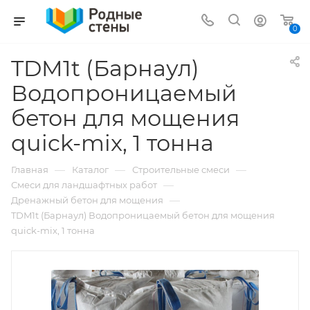
0
TDM1t (Барнаул)
Водопроницаемый
бетон для мощения
quick-mix, 1 тонна
—
—
—
Главная
Каталог
Строительные смеси
—
Смеси для ландшафтных работ
—
Дренажный бетон для мощения
TDM1t (Барнаул) Водопроницаемый бетон для мощения
quick-mix, 1 тонна