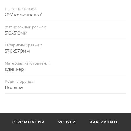
Название товара
С57 коричневый
Установочный размер
510х510мм
Габаритный размер
570х570мм
Материал изготовления
клинкер
Родина бренда
Польша
О КОМПАНИИ
УСЛУГИ
КАК КУПИТЬ