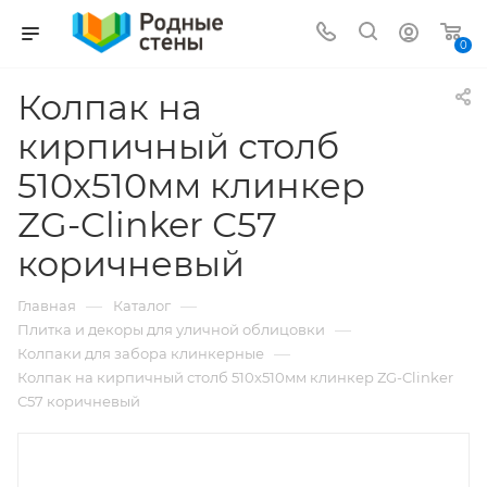
0
Колпак на
кирпичный столб
510х510мм клинкер
ZG-Clinker С57
коричневый
—
—
Главная
Каталог
—
Плитка и декоры для уличной облицовки
—
Колпаки для забора клинкерные
Колпак на кирпичный столб 510х510мм клинкер ZG-Clinker
С57 коричневый