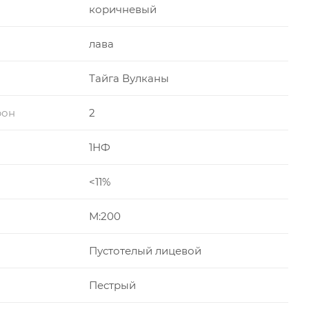
коричневый
лава
Тайга Вулканы
рон
2
1НФ
<11%
М:200
Пустотелый лицевой
Пестрый