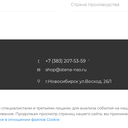
Страна производства
+7 (383) 207-53-59
shop@stena-nso.ru
г.Новосибирск ул.Восход, 26/1
специалистами и третьими лицами, для анализа событий на наше
ивание. Продолжая просмотр страниц нашего сайта, вы принимае
ке в отношении файлов Cookie
.