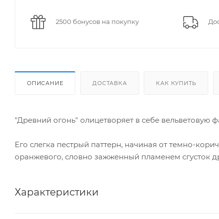
2500 бонусов на покупку
Дос
ОПИСАНИЕ
ДОСТАВКА
КАК КУПИТЬ
"Древний огонь" олицетворяет в себе вельветовую 
Его слегка пестрый паттерн, начиная от темно-кори
оранжевого, словно зажженный пламенем сгусток дре
Характеристики