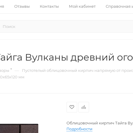
ия
Отзывы
Контакты
Мой кабинет
Справочная
йга Вулканы древний ого
—
воры
Пустотелый облицовочный кирпич напрямую от произ
0х65х120 мм
Облицовочный кирпич Тайга Вул
Подробности