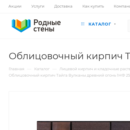
Акции
Услуги
Доставка
Как купить
Компан
КАТАЛОГ
Облицовочный кирпич Та
—
—
Главная
Каталог
Лицевой кирпич и кладочные раст
Облицовочный кирпич Тайга Вулканы древний огонь 1НФ 25