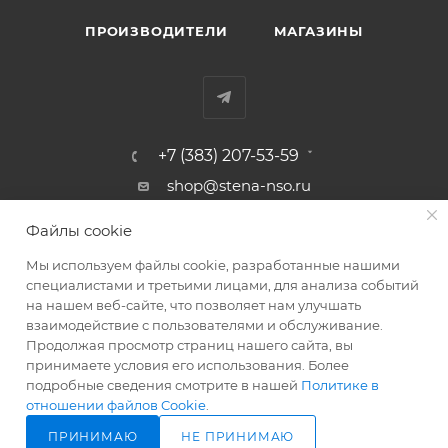
ПРОИЗВОДИТЕЛИ
МАГАЗИНЫ
+7 (383) 207-53-59
shop@stena-nso.ru
г.Новосибирск ул.Восход, 26/1
Файлы cookie
Мы используем файлы cookie, разработанные нашими
ПОЛИТИКА КОНФИДЕНЦИАЛЬНОСТИ
специалистами и третьими лицами, для анализа событий
на нашем веб-сайте, что позволяет нам улучшать
взаимодействие с пользователями и обслуживание.
2026 © Родные стены - товары для строительства и ремонта!
Продолжая просмотр страниц нашего сайта, вы
принимаете условия его использования. Более
подробные сведения смотрите в нашей
Политике в
отношении файлов Cookie
.
ПРИНИМАЮ
НЕ ПРИНИМАЮ