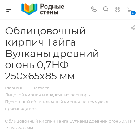
0
Облицовочный
кирпич Тайга
Вулканы древний
огонь 0,7НФ
250х65х85 мм
—
—
Главная
Каталог
—
Лицевой кирпич и кладочные растворы
Пустотелый облицовочный кирпич напрямую от
производителя.
—
Облицовочный кирпич Тайга Вулканы древний огонь 0,7НФ
250х65х85 мм