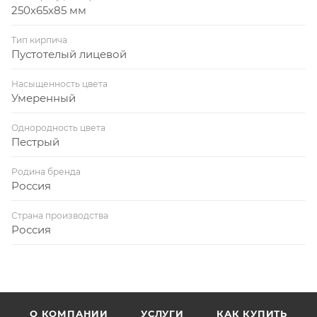
250х65х85 мм
Тип кирпича
Пустотелый лицевой
Насыщенность цвета
Умеренный
Однородность цвета
Пестрый
Родина бренда
Россия
Страна производства
Россия
О КОМПАНИИ
УСЛУГИ
КАК КУПИТЬ