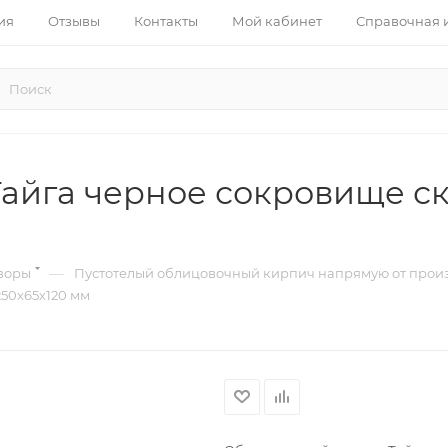
ия
Отзывы
Контакты
Мой кабинет
Справочная
йга черное сокровище ск
—
воры
Пустотелый облицовочный кирпич напрямую от произ
50х65х120 мм