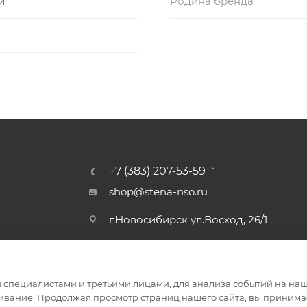
и
Родина бренда
+7 (383) 207-53-59
shop@stena-nso.ru
г.Новосибирск ул.Восход, 26/1
специалистами и третьими лицами, для анализа событий на наше
ивание. Продолжая просмотр страниц нашего сайта, вы принимае