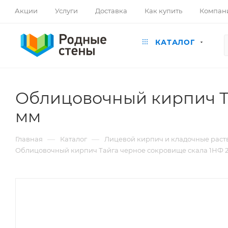
Акции
Услуги
Доставка
Как купить
Компан
КАТАЛОГ
Облицовочный кирпич Та
мм
—
—
Главная
Каталог
Лицевой кирпич и кладочные раст
Облицовочный кирпич Тайга черное сокровище скала 1НФ 2