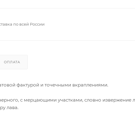
тавка по всей России
ОПЛАТА
матовой фактурой и точечными вкраплениями.
черного, с мерцающими участками, словно извержение л
ру лава.