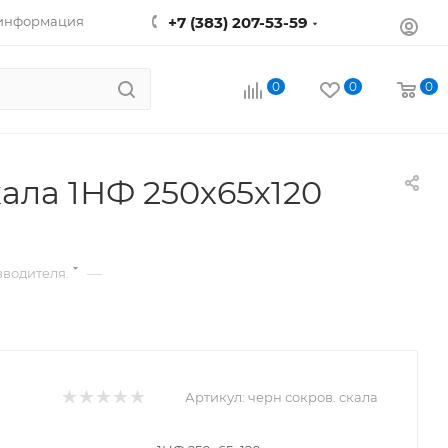
 информация
+7 (383) 207-53-59
0
0
0
ала 1НФ 250х65х120
—
водителя.
Артикул:
черн сокров. скала