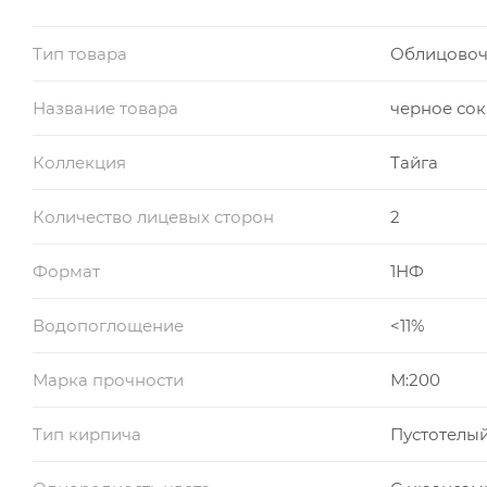
Тип товара
Облицовоч
Название товара
черное со
Коллекция
Тайга
Количество лицевых сторон
2
Формат
1НФ
Водопоглощение
<11%
Марка прочности
М:200
Тип кирпича
Пустотелы